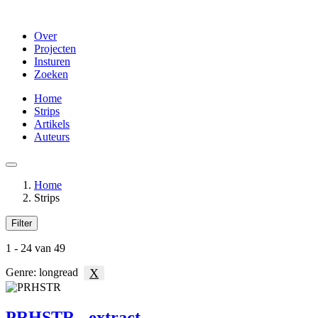
Overslaan
en
Over
naar
Projecten
de
Insturen
inhoud
Zoeken
gaan
Home
Strips
Artikels
Auteurs
Menu
Home
Strips
Kruimelpad
Filter
Strips
1 - 24 van 49
X
Genre: longread
PRHSTR - extract