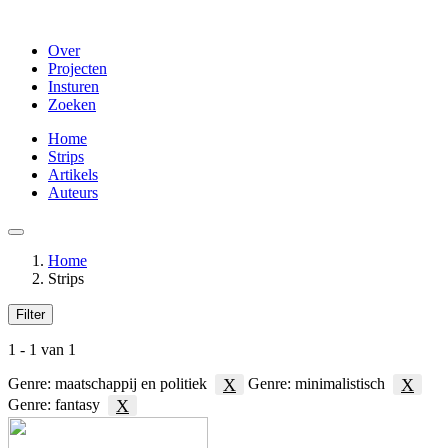
Overslaan
en
Over
naar
Projecten
de
Insturen
inhoud
Zoeken
gaan
Home
Strips
Artikels
Auteurs
Menu
Home
Strips
Kruimelpad
Filter
Strips
1 - 1 van 1
X
X
Genre: maatschappij en politiek
Genre: minimalistisch
X
Genre: fantasy